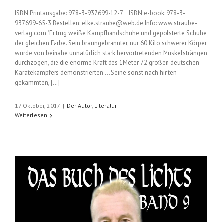
ISBN Printausgabe: 978-3-937699-12-7 ISBN e-book: 978-3-
937699-65-3 Bestellen: elke.straube@web.de Info: www.straube-
verlag.com "Er trug weiße Kampfhandschuhe und gepolsterte Schuhe
der gleichen Farbe. Sein braungebrannter, nur 60 Kilo schwerer Körper
wurde von beinahe unnatürlich stark hervortretenden Muskelsträngen
durchzogen, die die enorme Kraft des 1Meter 72 großen deutschen
Karatekämpfers demonstrierten … Seine sonst nach hinten
gekämmten, [...]
17 Oktober, 2017
|
Der Autor
,
Literatur
Weiterlesen