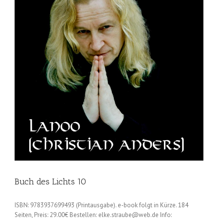
Buch des Lichts 10
ISBN: 9783937699493 (Printausgabe). e-book folgt in Kürze. 184
Seiten, Preis: 29.00€ Bestellen: elke.straube@web.de Info: