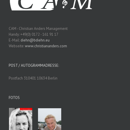
CAM - Christian Anders Management
Handy: +49(0) 0172 - 161 91 17
E-Mail:
diehn@bdiehn.eu
Webseite:
www.christiananders.com
POST / AUTOGRAMMADRESSE:
Postfach 310401 10634 Berlin
FOTOS