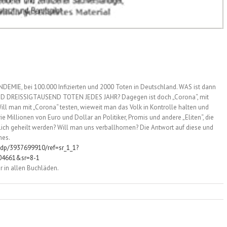
NDEMIE, bei 100.000 Infizierten und 2000 Toten in Deutschland. WAS ist dann
UND DREISSIGTAUSEND TOTEN JEDES JAHR? Dagegen ist doch „Corona“, mit
Will man mit „Corona“ testen, wieweit man das Volk in Kontrolle halten und
 Millionen von Euro und Dollar an Politiker, Promis und andere „Eliten“, die
ch geheilt werden? Will man uns verballhornen? Die Antwort auf diese und
hes.
/dp/3937699910/ref=sr_1_1?
04661&sr=8-1
 in allen Buchläden.