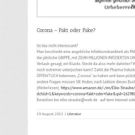
Corona – Fakt oder Fake?
Ist das nicht interessant?
Man beschreibt eine angebliche Infektionskrankheit als PA
die jährliche GRIPPE, mit ZEHN MILLIONEN INFIZIERTEN 
Verlaub gesagt, ein Klacks. Steckt da also mehr dahinter? 
noch extremer unterjochen kann? Zahlt die Pharma Industrie
ÖFFENTLICH bekennen, „Corona“ zu haben und dann plötzli
andere Fragen müssen SIE finden, nach Lektüre dieses Buc
(Weiterlesen)
https://www.amazon.de/-/en/Elke-Straube
dchild=1&keywords=corona+fakt+oder+fake&qid=16298
Bestellen bei elke.straube@web.de auf dem Internet oder
29 August, 2021
|
Literatur