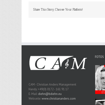
Share This Story, Choose Your Platform!
FOTOS
CAM - Christian Anders Management
Handy: +49(0) 0172 - 161 91 17
E-Mail:
diehn@bdiehn.eu
Webseite:
www.christiananders.com