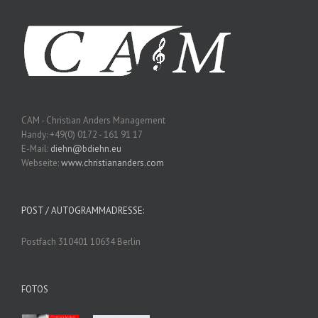
CAM - Christian Anders Management
Handy: +49(0) 0172 - 161 91 17
E-Mail:
diehn@bdiehn.eu
Webseite:
www.christiananders.com
POST / AUTOGRAMMADRESSE:
Postfach 310401 10634 Berlin
FOTOS