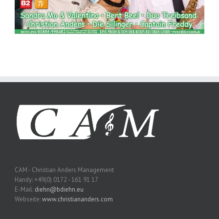
CAM - Christian Anders Management
Handy: +49(0) 0172 - 161 91 17
E-Mail:
diehn@bdiehn.eu
Webseite:
www.christiananders.com