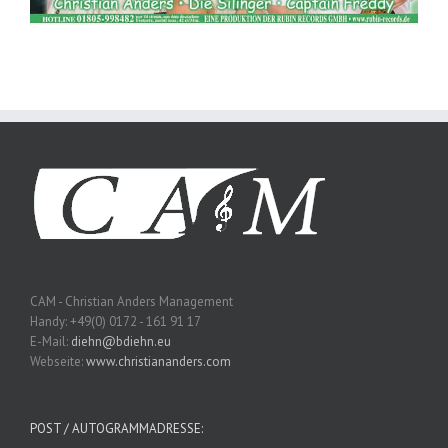
CAM - Christian Anders Management
Handy: +49(0) 0172 - 161 91 17
E-Mail:
diehn@bdiehn.eu
Webseite:
www.christiananders.com
POST / AUTOGRAMMADRESSE: