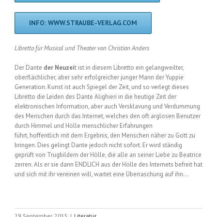
INFO: WWW.STRAUBE-VERLAG.COM
Libretto für Musical und Theater von Christian Anders
Der Dante
der Neuzei
t ist in diesem Libretto ein gelangweilter,
oberflächlicher, aber sehr erfolgreicher junger Mann der Yuppie
Generation. Kunst ist auch Spiegel der Zeit, und so verlegt dieses
Libretto die Leiden des Dante Alighieri in die heutige Zeit der
elektronischen Information, aber auch Versklavung und Verdummung
des Menschen durch das Internet, welches den oft arglosen Benutzer
durch Himmel und Hölle menschlicher Erfahrungen
führt, hoffentlich mit dem Ergebnis, den Menschen näher zu Gott zu
bringen. Dies gelingt Dante jedoch nicht sofort. Er wird ständig
geprüft von Trugbildern der Hölle, die alle an seiner Liebe zu Beatrice
zerren. Als er sie dann ENDLICH aus der Hölle des Internets befreit hat
und sich mit ihr vereinen will, wartet eine Überraschung auf ihn…
29 September, 2015
|
Literatur