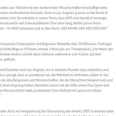
s dahin aus- führlich mit den esoterischen Wissenschaften beschäftigt hatte,
n seiner wöchentlichen Fernseh- show in Los Angeles (Lanoo on the Book of
Strecker, Arzt. Sie erklärten in seiner Show, dass AIDS eine künstlich erzeugte
 Homosexuelle und Schwarzafrikaner. Drei Jahre lang stellte Lanoo Nach-
Mann – Dr. Wolf Szmuness und zu dem Buch „DER MANN, DER AIDS ERSCHUF.“
, Komponist, Schauspieler und Regisseur. Verkaufte über 20 Millionen Tonträger,
nd führte Regie in 9 Filmen, schrieb 2 Musicals, ein Theaterstück („Der Mann, der
hristian Anders schrieb diese Sinfonie, während er sich 4 Jahre auf dem
, aufhielt.
und flüchtete nach Los Angeles, wo er mehrere Monate lang obdachlos war.
anoo gesagt, dass er auserkoren sei, die Wahrheit zu verbreiten, indem er das
n der alle Religionen und Wissenschaften, die der Menschheit bekannt sind, und
rt, ihren Ursprung haben. Nachdem Lanoo mit der Hilfe seiner Frau Lynne und
e Mission erfüllt hatte, produzierte Chris Ahsford mit Lanoo ein Album
.“
den. Kurz vor Fertigstellung der Übersetzung des bereits 1993 in Amerika unter