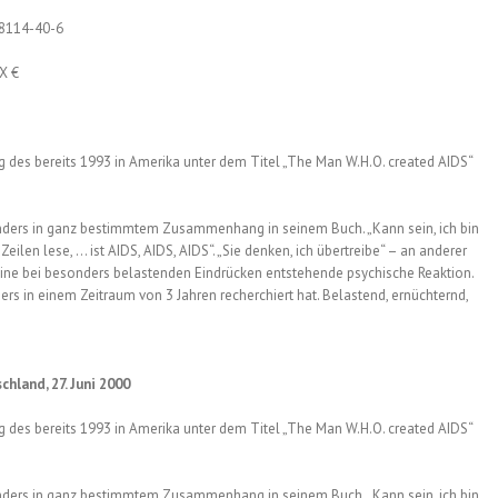
98114-40-6
XX €
g des bereits 1993 in Amerika unter dem Titel „The Man W.H.O. created AIDS“
an Anders in ganz bestimmtem Zusammenhang in seinem Buch. „Kann sein, ich bin
Zeilen lese, … ist AIDS, AIDS, AIDS“. „Sie denken, ich übertreibe“ – an anderer
st eine bei besonders belastenden Eindrücken entstehende psychische Reaktion.
ers in einem Zeitraum von 3 Jahren recherchiert hat. Belastend, ernüchternd,
chland, 27. Juni 2000
g des bereits 1993 in Amerika unter dem Titel „The Man W.H.O. created AIDS“
an Anders in ganz bestimmtem Zusammenhang in seinem Buch. „Kann sein, ich bin