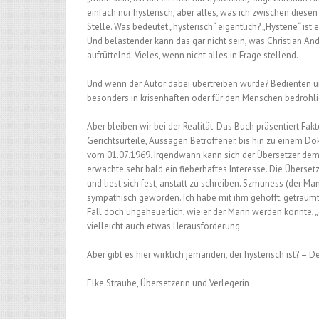
einfach nur hysterisch, aber alles, was ich zwischen diesen 
Stelle. Was bedeutet „hysterisch“ eigentlich? „Hysterie“ i
Und belastender kann das gar nicht sein, was Christian And
aufrüttelnd. Vieles, wenn nicht alles in Frage stellend.
Und wenn der Autor dabei übertreiben würde? Bedienten un
besonders in krisenhaften oder für den Menschen bedrohli
Aber bleiben wir bei der Realität. Das Buch präsentiert Fa
Gerichtsurteile, Aussagen Betroffener, bis hin zu einem 
vom 01.07.1969. Irgendwann kann sich der Übersetzer dem
erwachte sehr bald ein fieberhaftes Interesse. Die Überset
und liest sich fest, anstatt zu schreiben. Szmuness (der Man
sympathisch geworden. Ich habe mit ihm gehofft, geträumt, g
Fall doch ungeheuerlich, wie er der Mann werden konnte, „d
vielleicht auch etwas Herausforderung.
Aber gibt es hier wirklich jemanden, der hysterisch ist? – 
Elke Straube, Übersetzerin und Verlegerin