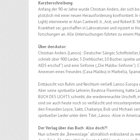
Kurzberschreibung:
Anfang der 90-er Jahre wurde Christian Anders, der sich bi
plötzlich mit einer neuen Herausforderung konfrontiert. I
Light) interviewte er Alan Cantwell Jr., Arzt, und Robert B. 
Krankheit sei, geschaffen in Laboratorien und injiziert in
forschungen an. Alle Untersuchungen führten zu einem 
Über den Autor:
Christian Anders (Lanoo) : Deutscher Sänger, Schriftsteller
schrieb über 900 Lieder, 5 Drehbücher, 10 Bücher, spielte u
AIDS erschuf“) und eine Sinfonie („Die Malibu-Sinfonie“). C
Anwesen eines Freundes (Casa Malibu) in Marbella, Spanien
Enttäuscht von Ruhm und Reichtum verließ Lanoo Europa 
Aber seine spirituelle Lehrerin, Beatrice Flemming, hatte L
BUCH DES LICHTS schreibt, die wiedererwachte Urschrift, i
sind sie auch heute noch so verfälscht und missinterpretie
den Freunden Loyce, Sakti, Chaitanya, Bob und Michael sein
spiritueller Lieder unter dem Titel „Lanoo -Alive in America
Der Verlag über das Buch : Also doch?!
Nun scheint die „Beweislage“ allmählich erdrückend zu wer