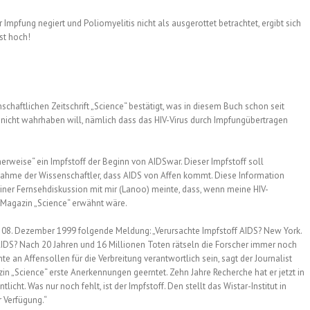
Impfung negiert und Poliomyelitis nicht als ausgerottet betrachtet, ergibt sich
ist hoch!
chaftlichen Zeitschrift „Science“ bestätigt, was in diesem Buch schon seit
 nicht wahrhaben will, nämlich dass das HIV-Virus durch Impfungübertragen
rweise“ ein Impfstoff der Beginn von AIDSwar. Dieser Impfstoff soll
nnahme der Wissenschaftler, dass AIDS von Affen kommt. Diese Information
n einer Fernsehdiskussion mit mir (Lanoo) meinte, dass, wenn meine HIV-
n Magazin „Science“ erwähnt wäre.
am 08. Dezember 1999 folgende Meldung: „Verursachte Impfstoff AIDS? New York.
IDS? Nach 20 Jahren und 16 Millionen Toten rätseln die Forscher immer noch
 an Affensollen für die Verbreitung verantwortlich sein, sagt der Journalist
 „Science“ erste Anerkennungen geerntet. Zehn Jahre Recherche hat er jetzt in
cht. Was nur noch fehlt, ist der Impfstoff. Den stellt das Wistar-Institut in
 Verfügung.“