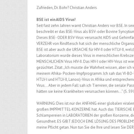
Zufrieden, Dr. Bohr? Christian Anders
BSE ist ein AIDS Virus!
Seit fast zehn Jahren warnt Christian Anders vor BSE. 
beschreibt er das BSE-Virus als BSV- oder Bovine Syncytium-
Dieses BSE- ODER BSV-Virus verursacht AIDS und Gehirnf
VERZEHR von Rindfleisch hat sich der menschliche Organism
BSE ist aber auch die URSACHE für HIV-II oder HTLV-II, wel
Laboratorium wurde dieses Virus in menschlichen Krebszel
MENSCHLICHEN Virus HIV-II. Das HIV-I oder HIV-Virus ist w
gezüchtet. Zitat: „Ich musste die Wahrheit wissen, aber ich
meinem Afrika- Pocken-Impfprogramm. Ich sah das VI-BO-Vi
HTLV-I und HTLV-II, Lanoo)-Virus in Afrika und entspreche
Virus… Aber in jedem Fall sah ich Tierviren, die seriale 
hätten sie keine Krankheiten verursachen können…“ (S. 
WARNUNG: Dies ist nur der ANFANG einer globalen viralen
großen IMPFMITTEL-KONZERNE hat. Auch das TIERISCHE BSE
Schlampereien in LABORATORIEN der großen Konzerne, die m
Gesundheit. ES GIBT JEDOCH EINE LÖSUNG DES PROBLEM
meine Pflicht getan. Nun tun Sie die Ihre und lesen Sie