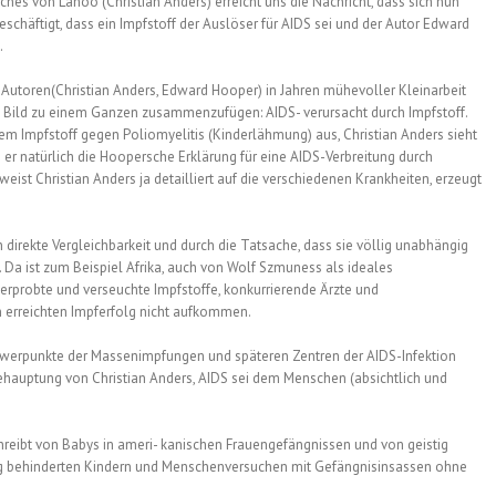
es von Lanoo (Christian Anders) erreicht uns die Nachricht, dass sich nun
schäftigt, dass ein Impfstoff der Auslöser für AIDS sei und der Autor Edward
.
 Autoren(Christian Anders, Edward Hooper) in Jahren mühevoller Kleinarbeit
Bild zu einem Ganzen zusammenzufügen: AIDS- verursacht durch Impfstoff.
m Impfstoff gegen Poliomyelitis (Kinderlähmung) aus, Christian Anders sieht
 er natürlich die Hoopersche Erklärung für eine AIDS-Verbreitung durch
eist Christian Anders ja detailliert auf die verschiedenen Krankheiten, erzeugt
 direkte Vergleichbarkeit und durch die Tatsache, dass sie völlig unabhängig
 Da ist zum Beispiel Afrika, auch von Wolf Szmuness als ideales
erprobte und verseuchte Impfstoffe, konkurrierende Ärzte und
n erreichten Impferfolg nicht aufkommen.
r Schwerpunkte der Massenimpfungen und späteren Zentren der AIDS-Infektion
ehauptung von Christian Anders, AIDS sei dem Menschen (absichtlich und
hreibt von Babys in ameri- kanischen Frauengefängnissen und von geistig
stig behinderten Kindern und Menschenversuchen mit Gefängnisinsassen ohne