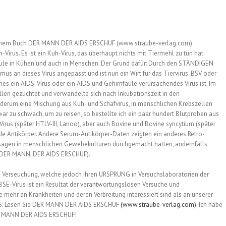
In seinem Buch DER MANN DER AIDS ERSCHUF (www.straube-verlag.com)
Virus. Es ist ein Kuh-Virus, das überhaupt nichts mit Tiermehl zu tun hat.
äule in Kühen und auch in Menschen. Der Grund dafür: Durch den STÄNDIGEN
us an dieses Virus angepasst und ist nun ein Wirt für das Tiervirus. BSV oder
ches ein AIDS-Virus oder ein AIDS und Gehirnfäule verursachendes Virus ist. Im
len gezüchtet und verwandelte sich nach Inkubationszeit in den
iederum eine Mischung aus Kuh- und Schafvirus, in menschlichen Krebszellen
 war zu schwach, um zu reisen, so bestellte ich ein paar hundert Blutproben aus
rus (später HTLV-III, Lanoo), aber auch Bovine und Bovine syncytium (später
nde Antikörper. Andere Serum-Antikörper-Daten zeigten ein anderes Retro-
Passagen in menschlichen Gewebekulturen durchgemacht hatten, andernfalls
59 DER MANN, DER AIDS ERSCHUF).
 Verseuchung, welche jedoch ihren URSPRUNG in Versuchslaboratorien der
-Virus ist ein Resultat der verantwortungslosen Versuche und
ehr an Krankheiten und deren Verbreitung interessiert sind als an unserer
S: Lesen Sie DER MANN DER AIDS ERSCHUF
(www.straube-verlag.com)
. Ich habe
 DER MANN DER AIDS ERSCHUF!