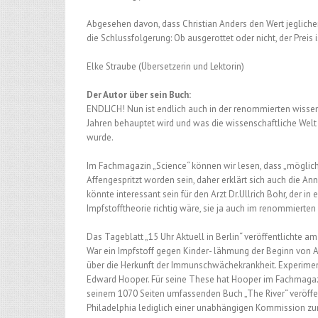
Abgesehen davon, dass Christian Anders den Wert jeglicher 
die Schlussfolgerung: Ob ausgerottet oder nicht, der Preis 
Elke Straube (Übersetzerin und Lektorin)
Der Autor über sein Buch:
ENDLICH! Nun ist endlich auch in der renommierten wissens
Jahren behauptet wird und was die wissenschaftliche Welt
wurde.
Im Fachmagazin „Science“ können wir lesen, dass „mögliche
Affengespritzt worden sein, daher erklärt sich auch die A
könnte interessant sein für den Arzt Dr.Ullrich Bohr, der i
Impfstofftheorie richtig wäre, sie ja auch im renommierte
Das Tageblatt „15 Uhr Aktuell in Berlin“ veröffentlichte 
War ein Impfstoff gegen Kinder- lähmung der Beginn von A
über die Herkunft der Immunschwächekrankheit. Experimente
Edward Hooper. Für seine These hat Hooper im Fachmagazin
seinem 1070 Seiten umfassenden Buch „The River“ veröffentli
Philadelphia lediglich einer unabhängigen Kommission zur