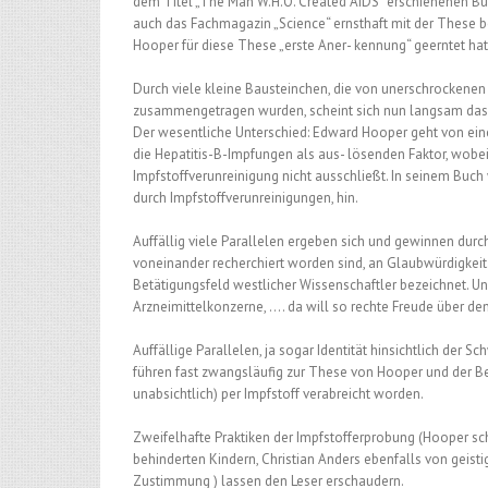
dem Titel „The Man W.H.O. Created AIDS“ erschienenen Buch
auch das Fachmagazin „Science“ ernsthaft mit der These be
Hooper für diese These „erste Aner- kennung“ geerntet hat
Durch viele kleine Bausteinchen, die von unerschrockenen
zusammengetragen wurden, scheint sich nun langsam das 
Der wesentliche Unterschied: Edward Hooper geht von eine
die Hepatitis-B-Impfungen als aus- lösenden Faktor, wobei
Impfstoffverunreinigung nicht ausschließt. In seinem Buch w
durch Impfstoffverunreinigungen, hin.
Auffällig viele Parallelen ergeben sich und gewinnen durch
voneinander recherchiert worden sind, an Glaubwürdigkeit.
Betätigungsfeld westlicher Wissenschaftler bezeichnet. Un
Arzneimittelkonzerne, …. da will so rechte Freude über de
Auffällige Parallelen, ja sogar Identität hinsichtlich de
führen fast zwangsläufig zur These von Hooper und der B
unabsichtlich) per Impfstoff verabreicht worden.
Zweifelhafte Praktiken der Impfstofferprobung (Hooper sc
behinderten Kindern, Christian Anders ebenfalls von gei
Zustimmung ) lassen den Leser erschaudern.