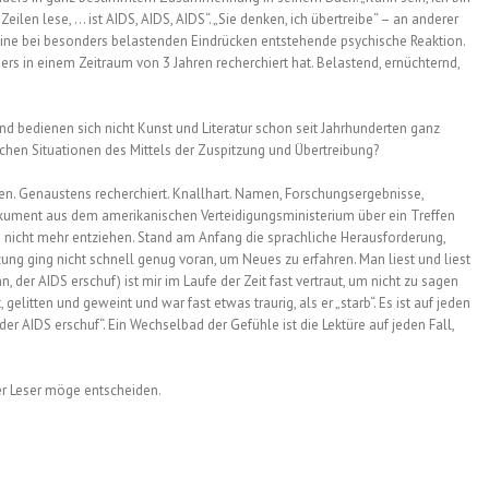
Zeilen lese, … ist AIDS, AIDS, AIDS“. „Sie denken, ich übertreibe“ – an anderer
st eine bei besonders belastenden Eindrücken entstehende psychische Reaktion.
ers in einem Zeitraum von 3 Jahren recherchiert hat. Belastend, ernüchternd,
d bedienen sich nicht Kunst und Literatur schon seit Jahrhunderten ganz
chen Situationen des Mittels der Zuspitzung und Übertreibung?
kten. Genaustens recherchiert. Knallhart. Namen, Forschungsergebnisse,
Dokument aus dem amerikanischen Verteidigungsministerium über ein Treffen
 nicht mehr entziehen. Stand am Anfang die sprachliche Herausforderung,
zung ging nicht schnell genug voran, um Neues zu erfahren. Man liest und liest
n, der AIDS erschuf) ist mir im Laufe der Zeit fast vertraut, um nicht zu sagen
elitten und geweint und war fast etwas traurig, als er „starb“. Es ist auf jeden
er AIDS erschuf“. Ein Wechselbad der Gefühle ist die Lektüre auf jeden Fall,
Der Leser möge entscheiden.