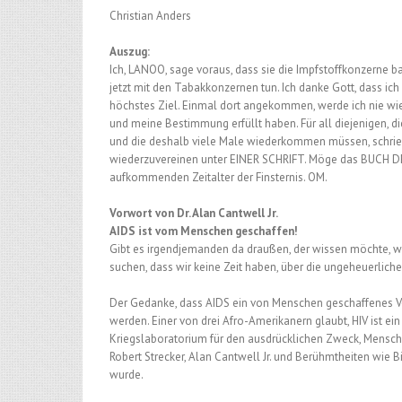
Christian Anders
Auszug:
Ich, LANOO, sage voraus, dass sie die Impfstoffkonzerne b
jetzt mit den Tabakkonzernen tun. Ich danke Gott, dass ic
höchstes Ziel. Einmal dort angekommen, werde ich nie wied
und meine Bestimmung erfüllt haben. Für all diejenigen
und die deshalb viele Male wiederkommen müssen, schrieb 
wiederzuvereinen unter EINER SCHRIFT. Möge das BUCH DE
aufkommenden Zeitalter der Finsternis. OM.
Vorwort von Dr. Alan Cantwell Jr.
AIDS ist vom Menschen geschaffen!
Gibt es irgendjemanden da draußen, der wissen möchte, wo
suchen, dass wir keine Zeit haben, über die ungeheuerlic
Der Gedanke, dass AIDS ein von Menschen geschaffenes V
werden. Einer von drei Afro-Amerikanern glaubt, HIV ist ei
Kriegslaboratorium für den ausdrücklichen Zweck, Mensch
Robert Strecker, Alan Cantwell Jr. und Berühmtheiten wie B
wurde.