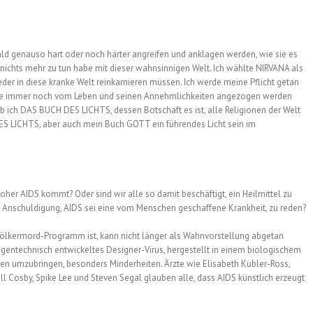
ald genauso hart oder noch härter angreifen und anklagen werden, wie sie es
h nichts mehr zu tun habe mit dieser wahnsinnigen Welt. Ich wählte NIRVANA als
er in diese kranke Welt reinkarnieren müssen. Ich werde meine Pflicht getan
, die immer noch vom Leben und seinen Annehmlichkeiten angezogen werden
ich DAS BUCH DES LICHTS, dessen Botschaft es ist, alle Religionen der Welt
S LICHTS, aber auch mein Buch GOTT ein führendes Licht sein im
her AIDS kommt? Oder sind wir alle so damit beschäftigt, ein Heilmittel zu
he Anschuldigung, AIDS sei eine vom Menschen geschaffene Krankheit, zu reden?
ölkermord-Programm ist, kann nicht länger als Wahnvorstellung abgetan
n gentechnisch entwickeltes Designer-Virus, hergestellt in einem biologischem
en umzubringen, besonders Minderheiten. Ärzte wie Elisabeth Kubler-Ross,
ill Cosby, Spike Lee und Steven Segal glauben alle, dass AIDS künstlich erzeugt